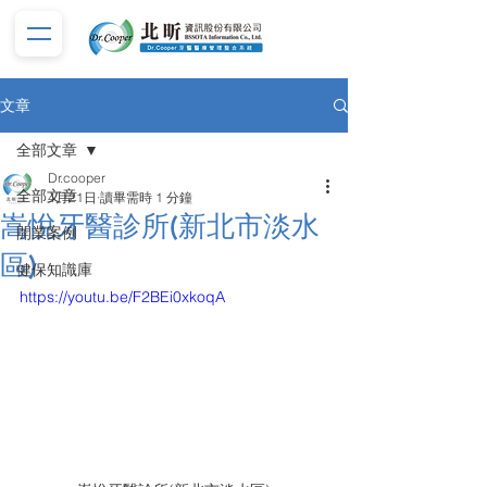
文章
全部文章
Dr.cooper
全部文章
4月21日
讀畢需時 1 分鐘
嵩悅牙醫診所(新北市淡水
開業案例
區)
健保知識庫
https://youtu.be/F2BEi0xkoqA