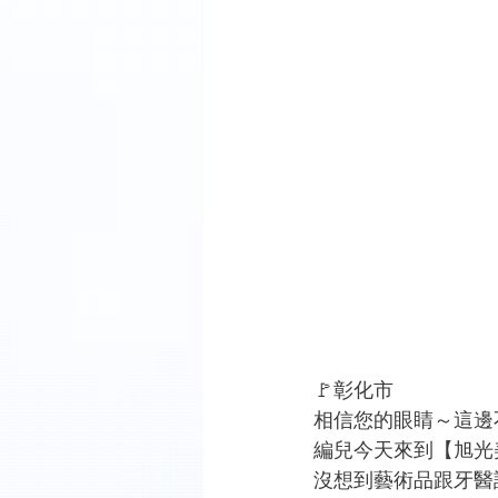
🚩彰化市
相信您的眼睛～這邊
編兒今天來到【旭光
沒想到藝術品跟牙醫