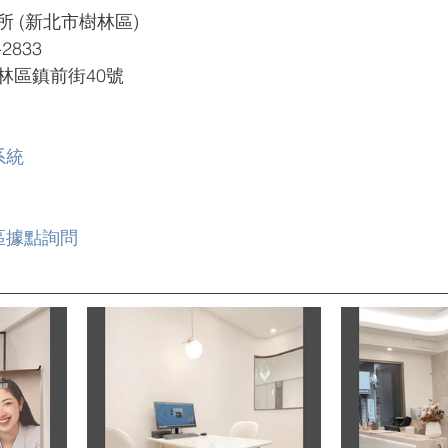
(新北市樹林區)  
3       
區鎮前街40號  
系統
區據點詢問