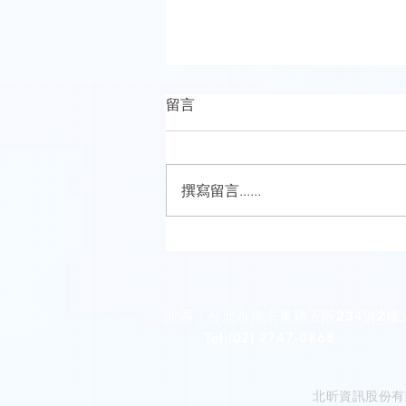
留言
撰寫留言......
桔蒔美學牙醫診所(桃園市桃園
區)
北區：台北市南京東路五段234號2樓
Tel:(02) 2747-0868
北昕資訊股份有限公司 C