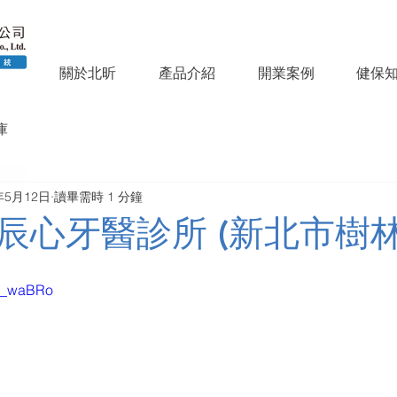
關於北昕
產品介紹
開業案例
健保
庫
年5月12日
讀畢需時 1 分鐘
辰心牙醫診所 (新北市樹林
W8_waBRo