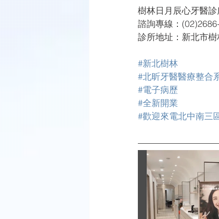
樹林日月辰心牙醫診所 
諮詢專線：(02)2686-283
診所地址：新北市樹林
#新北樹林
#北昕牙醫醫療整合
#電子病歷
#全新開業
#歡迎來電北中南三