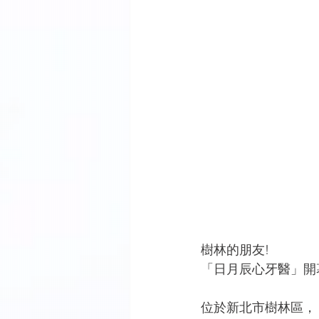
樹林的朋友!
「日月辰心牙醫」開
位於新北市樹林區，