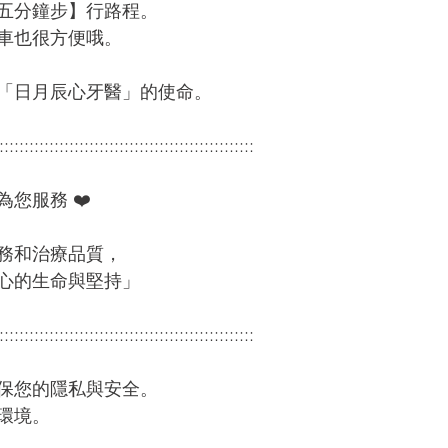
五分鐘步】行路程。
車也很方便哦。
「日月辰心牙醫」的使命。
:::::::::::::::::::::::::::::::::::::::::::::::::::
您服務 ❤️
務和治療品質，
心的生命與堅持」
:::::::::::::::::::::::::::::::::::::::::::::::::::
確保您的隱私與安全。
的環境。