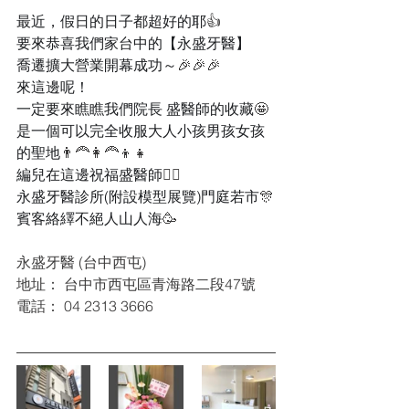
最近，假日的日子都超好的耶
👍
要來恭喜我們家台中的【永盛牙醫】
喬遷擴大營業開幕成功～
🎉🎉🎉
來這邊呢！
一定要來瞧瞧我們院長 盛醫師的收藏
🤩
是一個可以完全收服大人小孩男孩女孩
的聖地
👨‍🦰👩‍🦰👦👧
編兒在這邊祝福盛醫師
💁‍♀️
永盛牙醫診所(附設模型展覽)門庭若市
🎊
賓客絡繹不絕人山人海
🥳
永盛牙醫 (台中西屯)
地址： 台中市西屯區青海路二段47號
電話： 04 2313 3666