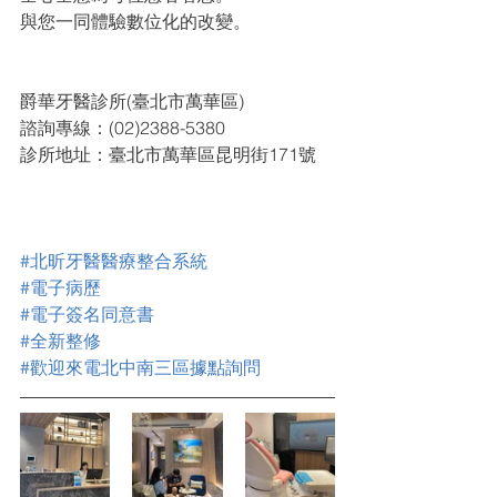
與您一同體驗數位化的改變。
爵華牙醫診所(臺北市萬華區)
諮詢專線：(02)2388-5380  
診所地址：臺北市萬華區昆明街171號    
#北昕牙醫醫療整合系統
#電子病歷
#電子簽名同意書
#全新整修
#歡迎來電北中南三區據點詢問