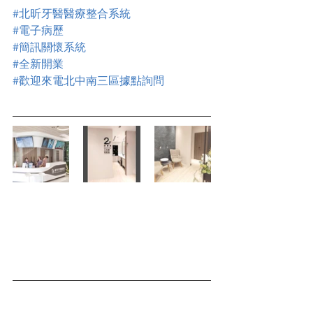
#北昕牙醫醫療整合系統
#電子病歷
#簡訊關懷系統
#全新開業
#歡迎來電北中南三區據點詢問