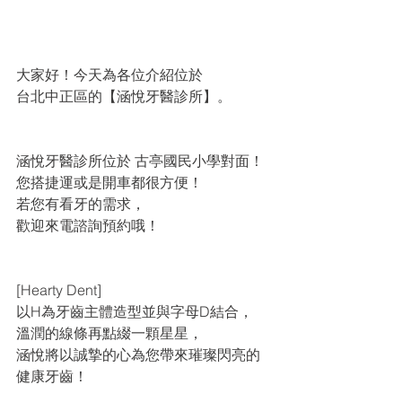
大家好！今天為各位介紹位於
台北中正區的【涵悅牙醫診所】。
涵悅牙醫診所位於 古亭國民小學對面！
您搭捷運或是開車都很方便！
若您有看牙的需求，
歡迎來電諮詢預約哦！
[Hearty Dent]
以H為牙齒主體造型並與字母D結合，
溫潤的線條再點綴一顆星星，
涵悅將以誠摯的心為您帶來璀璨閃亮的
健康牙齒！