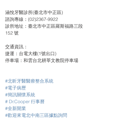
涵悅牙醫診所(臺北市中正區)
諮詢專線：(02)2367-9922
診所地址：臺北市中正區羅斯福路三段 
152 號
交通資訊：
捷運：台電大樓(1號出口)
停車場：和雲台北耕莘文教院停車場
#北昕牙醫醫療整合系統
#電子病歷
#簡訊關懷系統
# Dr.Cooper 行事曆
#全新開業
#歡迎來電北中南三區據點詢問