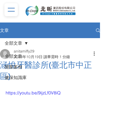
文章
全部文章
anitamiffy29
全部文章
2023年10月19日
讀畢需時 1 分鐘
涵悅牙醫診所(臺北市中正
開業案例
區)
健保知識庫
https://youtu.be/9ijzLf0V8iQ