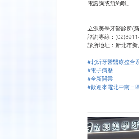
電諮詢或預約哦。
立源美學牙醫診所(新
諮詢專線：(02)8911-
診所地址：新北市新店
#北昕牙醫醫療整合
#電子病歷
#全新開業
#歡迎來電北中南三