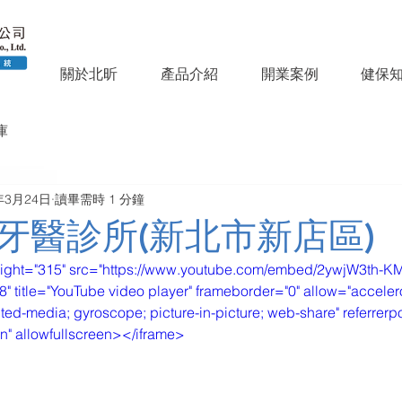
關於北昕
產品介紹
開業案例
健保
庫
年3月24日
讀畢需時 1 分鐘
牙醫診所(新北市新店區)
eight="315" src="https://www.youtube.com/embed/2ywjW3th-K
itle="YouTube video player" frameborder="0" allow="accelero
ted-media; gyroscope; picture-in-picture; web-share" referrerpol
in" allowfullscreen></iframe>