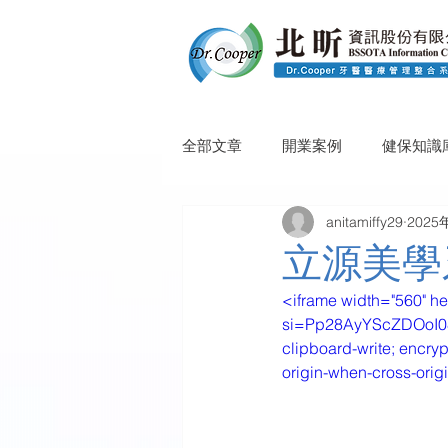
全部文章
開業案例
健保知識
anitamiffy29
2025
立源美學
<iframe width="560" h
si=Pp28AyYScZDOoI08" t
clipboard-write; encryp
origin-when-cross-orig