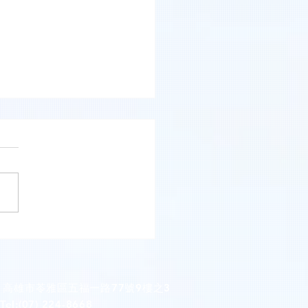
牙醫診所(臺北市萬華區)
：高雄市苓雅區五福一路77號9樓之3
(07) 224-8668