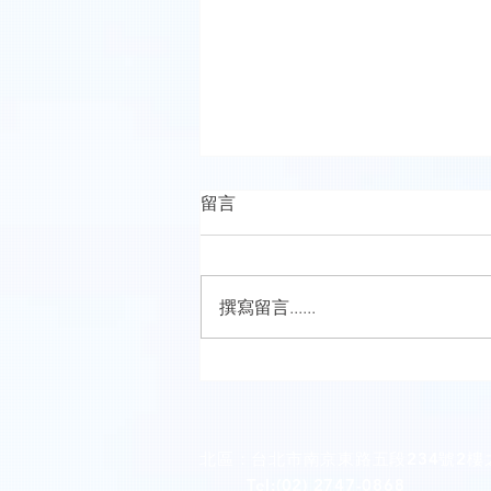
留言
撰寫留言......
桔蒔美學牙醫診所(桃園市桃園
區)
北區：台北市南京東路五段234號2樓
Tel:(02) 2747-0868