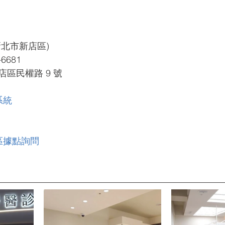
北市新店區)
6681
區民權路 9 號 
系統
區據點詢問