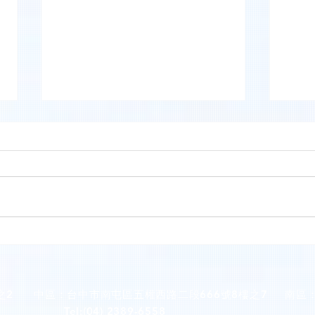
星嶼
竹北英倫牙醫診所(新竹縣竹北
市)
之2
中區：台中市南屯區五權西路二段666號8樓之7
南區
Tel:(04) 2389-6558
Tel: