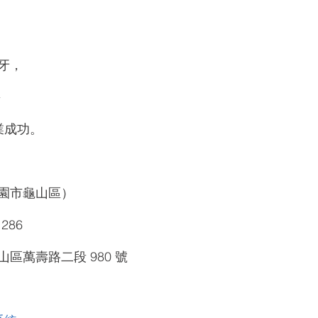
牙，
~
業成功。
園市龜山區）
86  
區萬壽路二段 980 號