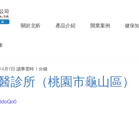
關於北昕
產品介紹
開業案例
健保
庫
年4月7日
讀畢需時 1 分鐘
醫診所（桃園市龜山區）
S0doQo0