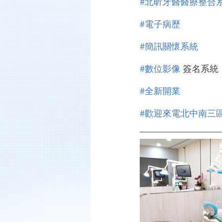
#北昕牙醫醫療整合
#電子病歷
#簡訊關懷系統
#數位影像
 簽名系統
#全新開業
#歡迎來電北中南三