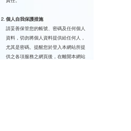
責任。
個人自我保護措施
請妥善保管您的帳號、密碼及任何個人
資料，切勿將個人資料提供給任何人，
尤其是密碼。提醒您於登入本網站所提
供之各項服務之網頁後，在離開本網站
之前，務必登出(Logout)帳號。若您使
用共用或公共電腦（如：圖書館、電腦
教室等），切記要關閉瀏覽器視窗，以
防止他人讀取您的個人資料並保障您的
權益。
五、資通安全及隱私權政策修訂